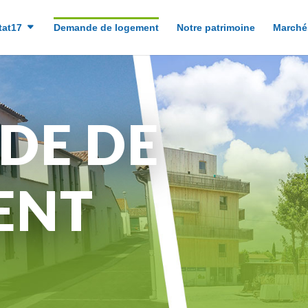
tat17
Demande de logement
Notre patrimoine
Marché
DE DE
ENT