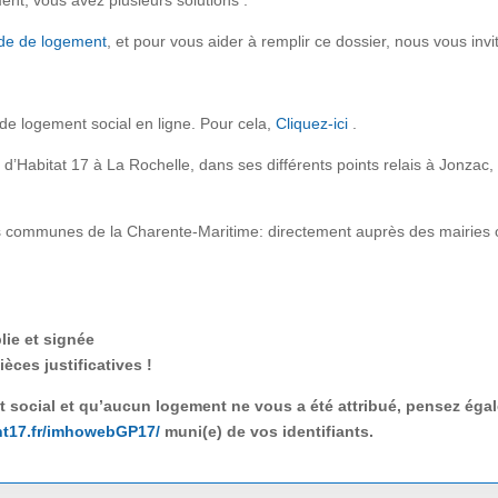
nt, vous avez plusieurs solutions :
de de logement
, et pour vous aider à remplir ce dossier, nous vous invi
e logement social en ligne. Pour cela,
Cliquez-ici
.
 d’Habitat 17 à La Rochelle, dans ses différents points relais à Jonzac
res communes de la Charente-Maritime: directement auprès des mairies
lie et signée
èces justificatives !
 social et qu’aucun logement ne vous a été attribué, p
ensez éga
t17.fr/imhowebGP17/
muni(e) de vos identifiants.