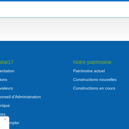
itat17
Notre patrimoine
entation
Patrimoine actuel
ions
Constructions nouvelles
valeurs
Constructions en cours
onseil d’Administration
orique
fres
es d’emploi