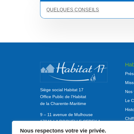
QUELQUES CONSEILS
Hab
Prés
Miss
Siège social Habitat 17
Nos 
Office Public de l’Habitat
Le C
de la Charente-Maritime
Hist
9 – 11 avenue de Mulhouse
Chif
17041 LA ROCHELLE CEDEX 1
Offr
Nous respectons votre vie privée.
Tél.: 05 46 27 64 80